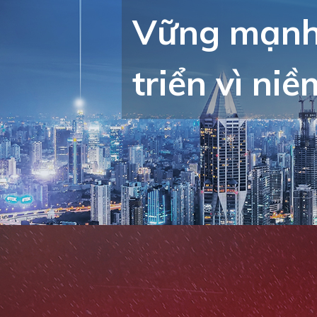
Vững mạnh 
triển vì niề