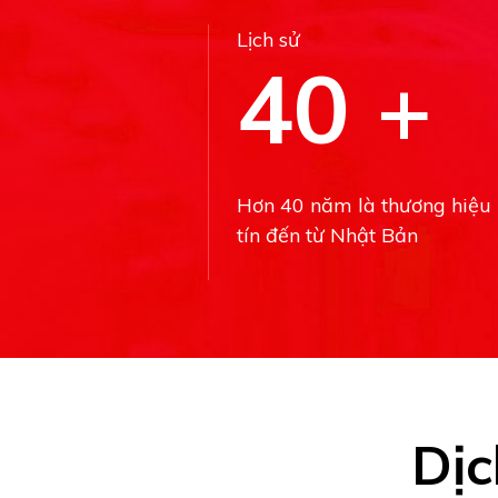
Lịch sử
40
+
Hơn 40 năm là thương hiệu
tín đến từ Nhật Bản
Dịc