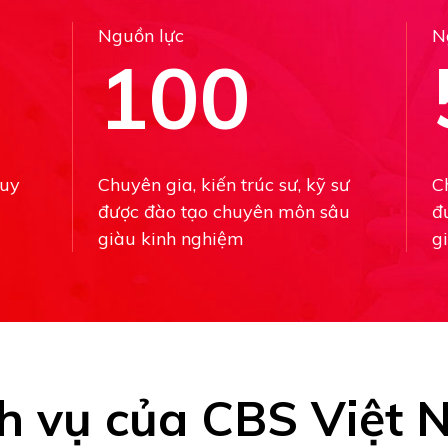
Nguồn lực
N
100
 uy
Chuyên gia, kiến trúc sư, kỹ sư
Ch
được đào tạo chuyên môn sâu
đ
giàu kinh nghiệm
g
h vụ của CBS Việt