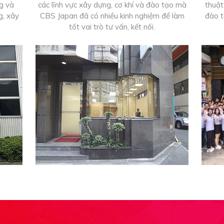
ng và
các lĩnh vực xây dựng, cơ khí và đào tạo mà
thuật
g, xây
CBS Japan đã có nhiều kinh nghiệm để làm
đào t
tốt vai trò tư vấn, kết nối.