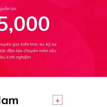
guồn lực
5
,
000
uyên gia, kiến trúc sư, kỹ sư
ược đào tạo chuyên môn sâu
iàu kinh nghiệm
 Nam