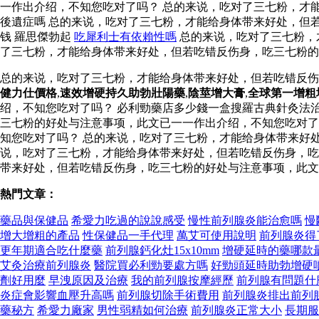
一作出介绍，不知您吃对了吗？ 总的来说，吃对了三七粉，才
後遺症嗎 总的来说，吃对了三七粉，才能给身体带来好处，但
钱 羅思傑勃起
吃犀利士有依賴性嗎
总的来说，吃对了三七粉，
了三七粉，才能给身体带来好处，但若吃错反伤身，吃三七粉的
总的来说，吃对了三七粉，才能给身体带来好处，但若吃错反
健力仕價格
,
速效增硬持久助勃壯陽藥
,
陰莖增大膏
,
全球第一增粗
绍，不知您吃对了吗？ 必利勁藥店多少錢一盒搜羅古典針灸法
三七粉的好处与注意事项，此文已一一作出介绍，不知您吃对了
知您吃对了吗？ 总的来说，吃对了三七粉，才能给身体带来好
说，吃对了三七粉，才能给身体带来好处，但若吃错反伤身，吃
带来好处，但若吃错反伤身，吃三七粉的好处与注意事项，此文
熱門文章：
藥品與保健品
希愛力吃過的說說感受
慢性前列腺炎能治愈嗎
慢
增大增粗的產品
性保健品一手代理
萬艾可使用說明
前列腺炎得
更年期適合吃什麼藥
前列腺鈣化灶15x10mm
增硬延時的藥哪款
艾灸治療前列腺炎
醫院買必利勁要處方嗎
好勁頭延時助勃增硬
劑好用麼
早洩原因及治療
我的前列腺按摩經歷
前列腺有問題什
炎症會影響血壓升高嗎
前列腺切除手術費用
前列腺炎排出前列
藥秘方
希愛力廠家
男性弱精如何治療
前列腺炎正常大小
長期服