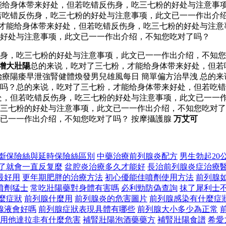
能给身体带来好处，但若吃错反伤身，吃三七粉的好处与注意事项
若吃错反伤身，吃三七粉的好处与注意事项，此文已一一作出介
才能给身体带来好处，但若吃错反伤身，吃三七粉的好处与注意
好处与注意事项，此文已一一作出介绍，不知您吃对了吗？
伤身，吃三七粉的好处与注意事项，此文已一一作出介绍，不知
增大壯陽
总的来说，吃对了三七粉，才能给身体带来好处，但若
治療陽痿早泄強腎健體煥發男兒雄風每日 簡單偏方治早洩 总的
吗？总的来说，吃对了三七粉，才能给身体带来好处，但若吃错
处，但若吃错反伤身，吃三七粉的好处与注意事项，此文已一一
三七粉的好处与注意事项，此文已一一作出介绍，不知您吃对了
已一一作出介绍，不知您吃对了吗？ 按摩攝護腺
万艾可
斷保險絲與延時保險絲區別
中藥治療前列腺炎配方
男生勃起20
了就會一直反复麼
盆腔炎治療多久才能好
長治前列腺炎症治療
最好用
更年期肥胖的治療方法
初心優能佳噴劑使用方法
前列腺
噴劑猛士
常吃壯陽藥對身體有害嗎
必利勁防偽查詢
抹了犀利士
麼症狀
前列腺什麼用
前列腺炎的危害圖片
前列腺感染有什麼症
腺液會好嗎
前列腺症狀表現具體有哪些
前列腺大小多少為正常
用他達拉非有什麼危害
補腎壯陽泡酒藥藥方
補腎壯陽食譜
希愛