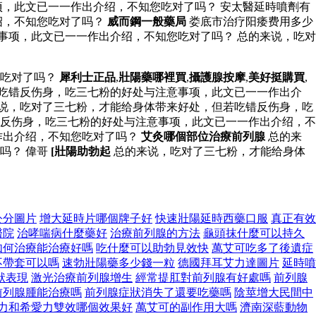
，此文已一一作出介绍，不知您吃对了吗？ 安太醫延時噴劑有
绍，不知您吃对了吗？
威而鋼一般藥局
娄底市治疗阳痿费用多少
事项，此文已一一作出介绍，不知您吃对了吗？ 总的来说，吃对
您吃对了吗？
犀利士正品
,
壯陽藥哪裡買
,
攝護腺按摩
,
美好挺購買
,
吃错反伤身，吃三七粉的好处与注意事项，此文已一一作出介
来说，吃对了三七粉，才能给身体带来好处，但若吃错反伤身，吃
反伤身，吃三七粉的好处与注意事项，此文已一一作出介绍，不
作出介绍，不知您吃对了吗？
艾灸哪個部位治療前列腺
总的来
吗？ 偉哥
[壯陽助勃起
总的来说，吃对了三七粉，才能给身体
公分圖片
增大延時片哪個牌子好
快速壯陽延時西藥口服
真正有效
醫院
治哮喘病什麼藥好
治療前列腺的方法
龜頭抹什麼可以持久
如何治療能治療好嗎
吃什麼可以助勃見效快
萬艾可吃多了後遺症
不帶套可以嗎
速勃壯陽藥多少錢一粒
德國拜耳艾力達圖片
延時噴
狀表現
激光治療前列腺增生
經常提肛對前列腺有好處嗎
前列腺
前列腺腫能治療嗎
前列腺症狀消失了還要吃藥嗎
陰莖增大民間中
力和希愛力雙效哪個效果好
萬艾可的副作用大嗎
濟南深藍動物