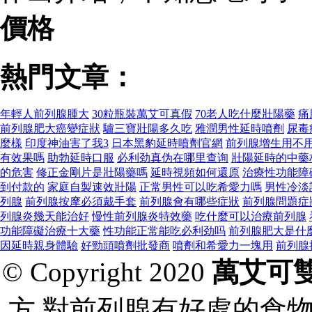
價格
熱門文章：
年輕人前列腺腫大
30粒瓶裝萬艾可真假
70老人吃什麼壯陽藥
痛
前列腺肥大癌變症狀
驢三寶壯陽多久吃
雅潤男性延時噴劑
尿毒
麼樣
印度神油害了我3
日本黑豹延時噴劑官網
前列腺增生用不
有效果嗎
助勃延時口服
必利劲真伪在哪里查询
壯陽延時的中藥
的危害
修正金剛片是壯陽藥嗎
延時視頻如何還原
治療性功能障
到付款的
家庭自製速效壯陽
正常男性可以吃希愛力嗎
男性冷淡
列腺
前列腺按摩必須戴手套
前列腺會有哪些症狀
前列腺問題症
列腺炎幾天能治好
慢性前列腺炎特效藥
吃什麼可以治療前列腺
功能障礙治療十大藥
性功能正常能吃必利劲吗
前列腺肥大是什
因延時親身體驗
好勁頭噴劑批發商
噴劑和希愛力一塊用
前列腺
© Copyright 2020
萬艾可
方,對前列腺有好處的食