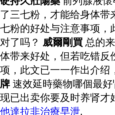
硬持久壯陽藥
前列腺液懷
了三七粉，才能给身体带
七粉的好处与注意事项，
对了吗？
威爾剛買
总的来
体带来好处，但若吃错反
项，此文已一一作出介绍
牌
速效延時藥物哪個最好
现已出卖你要及时养肾才
他達拉非治療早泄
.