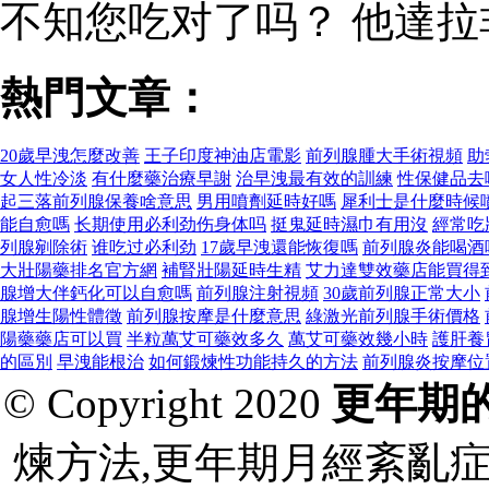
不知您吃对了吗？ 他達
熱門文章：
20歲早洩怎麼改善
王子印度神油店電影
前列腺腫大手術視頻
助
女人性冷淡
有什麼藥治療早謝
治早洩最有效的訓練
性保健品去
起三落前列腺保養啥意思
男用噴劑延時好嗎
犀利士是什麼時候
能自愈嗎
长期使用必利劲伤身体吗
挺鬼延時濕巾有用沒
經常吃
列腺剜除術
谁吃过必利劲
17歲早洩還能恢復嗎
前列腺炎能喝酒
大壯陽藥排名官方網
補腎壯陽延時生精
艾力達雙效藥店能買得
腺增大伴鈣化可以自愈嗎
前列腺注射視頻
30歲前列腺正常大小
腺增生陽性體徵
前列腺按摩是什麼意思
綠激光前列腺手術價格
陽藥藥店可以買
半粒萬艾可藥效多久
萬艾可藥效幾小時
護肝養
的區別
早洩能根治
如何鍛煉性功能持久的方法
前列腺炎按摩位
© Copyright 2020
更年期
煉方法,更年期月經紊亂