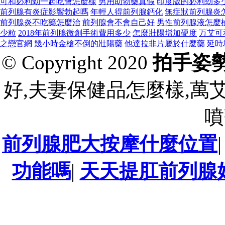
可和必利勁一起吃會怎麼樣
男用助勃藥真假
印度版的必利劲多
前列腺有炎症影響勃起嗎
年輕人得前列腺鈣化
無症狀前列腺炎
前列腺炎不吃藥怎麼治
前列腺會不會自己好
男性前列腺液怎麼
少粒
2018年前列腺微創手術費用多少
怎麼壯陽增加硬度
万艾可
之戀官網
幾小時金槍不倒的壯陽藥
他達拉非片屬於什麼藥
延時
© Copyright 2020
拍手姿
好,夫妻保健品怎麼樣,萬
噴
前列腺肥大按摩什麼位置
功能嗎
|
天天提肛前列腺