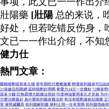
事项，此文已一一作出介
壯陽藥
[壯陽
总的来说，
好处，但若吃错反伤身，
文已一一作出介绍，不知
健力仕
熱門文章：
榮根噴劑提前多久噴
更年期吃什麼雌激素
輕度前列腺炎可以結
21保健品招商網
延時噴劑好用嗎
希愛力34元一盒幾粒
72種姿
器多少錢
巨無霸增大鍛煉法視頻
印度神油要用多久才見效
为什
怎麼治療最好
為什麼前列腺炎難治愈
有沒有噴劑速效壯陽藥
正
害
液態威爾高
前列腺解剖圖
犀利士用一次有害嗎
前列腺指檢視