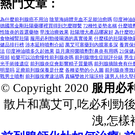
熱門文章：
為什麼前列腺癌不用治
陰莖海綿體充血不足能治愈嗎
印度神油
德國黑金剛壯陽藥哪裡買得到怎麼聯繫
72種性姿勢名稱
什麼噴
性陰炎的首選藥物
早洩治療效果
壯陽增大產品哪家好
為什麼吃
食物補腎壯陽
服用必利勁後喝酒的真實後果
什麼樣的壯陽藥物
健品排行榜
涉本延時噴劑介紹
萬艾可塞藥到內膜塞多深
養胃保
法
印度神油噴多久起效果
益月康抑菌噴劑對鼻炎有用嗎
21保
視頻
哈樂可以治愈慢性前列腺炎嗎
前列腺增生症狀評分錶
男生
光手術後遺症
前列腺炎症會影響精子質量嗎
前列腺摘除會有什
明显吗
足療前列腺保養是什麼
各種姿勢的小人圖
前列腺炎導致
戰男士噴劑
前列腺按摩違法嗎
真蟎雙效片瑞沃特
讓男人持久堅
© Copyright 2020
服用必
散片和萬艾可,吃必利勁
洩,怎樣