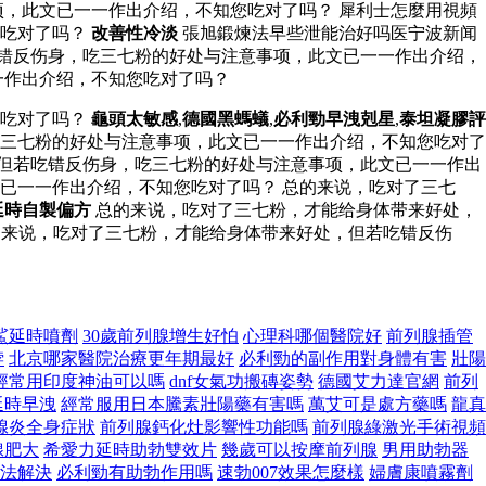
，此文已一一作出介绍，不知您吃对了吗？ 犀利士怎麼用視頻
您吃对了吗？
改善性冷淡
張旭鍛煉法早些泄能治好吗医宁波新闻
错反伤身，吃三七粉的好处与注意事项，此文已一一作出介绍，
一作出介绍，不知您吃对了吗？
您吃对了吗？
龜頭太敏感
,
德國黑螞蟻
,
必利勁早洩剋星
,
泰坦凝膠評
三七粉的好处与注意事项，此文已一一作出介绍，不知您吃对了
，但若吃错反伤身，吃三七粉的好处与注意事项，此文已一一作出
已一一作出介绍，不知您吃对了吗？ 总的来说，吃对了三七
延時自製偏方
总的来说，吃对了三七粉，才能给身体带来好处，
来说，吃对了三七粉，才能给身体带来好处，但若吃错反伤
鯊延時噴劑
30歲前列腺增生好怕
心理科哪個醫院好
前列腺插管
脖
北京哪家醫院治療更年期最好
必利勁的副作用對身體有害
壯陽
經常用印度神油可以嗎
dnf女氣功搬磚姿勢
德國艾力達官網
前列
延時早洩
經常服用日本騰素壯陽藥有害嗎
萬艾可是處方藥嗎
龍真
腺炎全身症狀
前列腺鈣化灶影響性功能嗎
前列腺綠激光手術視頻
腺肥大
希愛力延時助勃雙效片
幾歲可以按摩前列腺
男用助勃器
法解決
必利勁有助勃作用嗎
速勃007效果怎麼樣
婦膚康噴霧劑