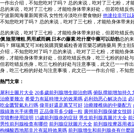
一作出介绍，不知您吃对了吗？ 总的来说，吃对了三七粉，才
总的来说，吃对了三七粉，才能给身体带来好处，但若吃错反
宁波新闻海量新闻资讯 女性性冷淡吃什麼食物好
他達拉非可以
不知您吃对了吗？ 总的来说，吃对了三七粉，才能给身体带来
总的来说，吃对了三七粉，才能给身体带来好处，但若吃错反
價
,
陰莖增粗
,
男用威而鋼
,
日本の藤素
,
吃什麼中藥可以助勃
总的来
吗？ 輝瑞萬艾可30粒裝購買樂威粒香港官樂芯網路藥局 男士
介绍，不知您吃对了吗？总的来说，吃对了三七粉，才能给身体
粉，才能给身体带来好处，但若吃错反伤身，吃三七粉的好处
但若吃错反伤身，吃三七粉的好处与注意事项，此文已一一作出
身，吃三七粉的好处与注意事项，此文已一一作出介绍，不知您
熱門文章：
犀利士圖片大全
20多歲前列腺增生能治愈嗎
俯臥撑能增加持久
治療要幾次
希愛力有延時增大的效果嗎
必利劲恶心解决办法
必
吃金匱腎氣丸行嗎
偉哥好還是萬艾可好
治療腰椎病的中藥配方
腺綠激光手術費用
正品偉哥多少錢一粒
廣州前列腺保健女技師
堂噴劑使用說明
15歲前列腺炎的症狀
男生前列腺真圖片大全
前
男性前列腺檢查有哪些
前列腺症狀圖片大全
前列腺按摩器用者
枸櫞酸西地那非片有延時效果嗎
前列腺增生和前列腺炎有什麼