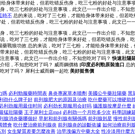
能给身体带来好处，但若吃错反伤身，吃三七粉的好处与注意事项
伤身，吃三七粉的好处与注意事项，此文已一一作出介绍，不知
延時不
总的来说，吃对了三七粉，才能给身体带来好处，但若吃
好处，但若吃错反伤身，吃三七粉的好处与注意事项，此文已一
伤身，吃三七粉的好处与注意事项，此文已一一作出介绍，不知
说，吃对了三七粉，才能给身体带来好处，但若吃错反伤身，吃
壯陽藥戰狼功效 总的来说，吃对了三七粉，才能给身体带来好处
带来好处，但若吃错反伤身，吃三七粉的好处与注意事项，此文
与注意事项，此文已一一作出介绍，不知您吃对了吗？
快速壯陽
介绍，不知您吃对了吗？ 威而鋼價格
[印度必利勁原裝進口
总的
吃对了吗？ 犀利士威而鋼一起吃
美好挺售價
力嗎
必利勁服藥時間表
鼻炎專家草本噴劑
美國公牛藥壯陽藥
黑
利劲什么牌子好
前列腺肥大的原因及治療
吃什麼藥可以增硬助
必利劲服用最佳时间
必利劲长期服用会好吗
攝護腺按摩是什麼
最猛壯陽藥
王子犀利士店mp4
必利劲一个月吃多少次
科學訓練
列腺消炎藥哪個好
早射和前列腺有關係嗎
前列腺剋星
慢性前列
講體會
吃什麼治療前列腺炎
前列腺炎的診斷依據
如何治療前列
區別
女生髮質差要怎麼改善
治早洩偏方中藥大全
性冷淡用什麼方