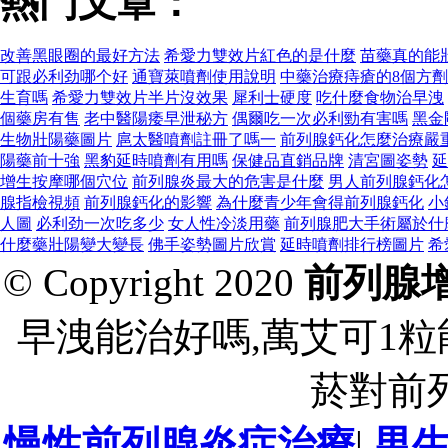
熱門文章：
改善黑眼圈的最好方法
希愛力雙效片紅色的是什麼
苗藥真的能
可跟必利劲哪个好
通寶萊噴劑使用說明
中藥治療痔瘡的8個方劑
生育嗎
希愛力雙效片半片沒效果
犀利士硬度
吃什麼食物治早洩
個藥房有售
老中醫陽痿早泄秘方
偶爾吃一次必利勁有害嗎
黑金
生物壯陽藥圖片
扈太醫噴劑註冊了嗎一
前列腺鈣化怎麼治療嚴
陽藥前十強
黑豹延時噴劑有用嗎
保健品直銷品牌
清宮圖姿勢
延
增生按摩哪個穴位
前列腺炎最大的危害是什麼
男人前列腺鈣化
腺指檢視頻
前列腺鈣化的影響
為什麼青少年會得前列腺鈣化
小
人圖
必利劲一次吃多少
女人性冷淡用藥
前列腺肥大手術屬於什
什麼藥壯陽變大變長
佛手姿勢圖片欣賞
延時噴劑排行榜圖片
希
© Copyright 2020
前列腺
早洩能治好嗎,萬艾可1粒
菸對前
慢性前列腺炎症治療
|
男