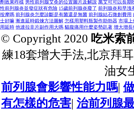
劑效果咋樣
男性前列腺艾灸的位置圖片及解說
萬艾可可以長期
性前列腺炎並發症狀有危險
15歲前列腺炎廢了
前列腺炎和早洩
按摩嗎
前列腺炎怎麼診斷是有菌還是無菌
前列腺結石微創費用
士好嘛
漸進延時鍛煉方法圖解
怎樣用塑料瓶製作助勃器
市場上
用延時
他達拉非片副作用大嗎
貓腹痛用什麼姿勢趴著
增大增長
© Copyright 2020
吃米索
練18套增大手法,北京拜
油女
前列腺會影響性能力嗎
|
有怎樣的危害
|
治前列腺