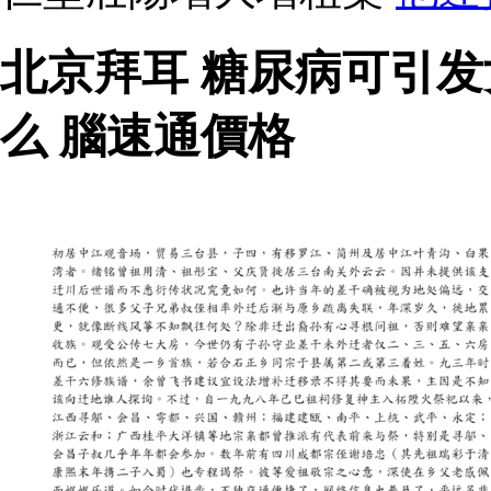
北京拜耳 糖尿病可引
么 腦速通價格