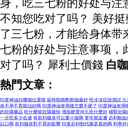
身，吃三七粉的好处与注
不知您吃对了吗？ 美好
了三七粉，才能给身体带
七粉的好处与注意事项，
对了吗？ 犀利士價錢
白
熱門文章：
印度神油往哪個位置噴
延時類噴劑那個最好
性冷淡症狀測試
久
炎不孕不育能治好嗎
印度神油使用後怎麼不硬了
印度神油有用
的壯陽藥品
吃什麼能壯陽最快
增加硬度持久吃什麼好
補腎壯陽
一次吃多少合適
有前列腺炎可以要小孩嗎
更年期皮膚
必利勁如
以口嗎
前列腺炎對不育的影響
印度必利勁代購是真的嗎
利寧外