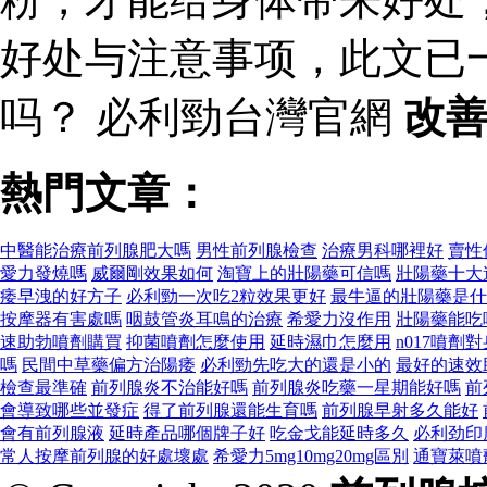
好处与注意事项，此文已
吗？ 必利勁台灣官網
改
熱門文章：
中醫能治療前列腺肥大嗎
男性前列腺檢查
治療男科哪裡好
賣性
愛力發燒嗎
威爾剛效果如何
淘寶上的壯陽藥可信嗎
壯陽藥十大
痿早洩的好方子
必利勁一次吃2粒效果更好
最牛逼的壯陽藥是什
按摩器有害處嗎
咽鼓管炎耳鳴的治療
希愛力沒作用
壯陽藥能吃
速助勃噴劑購買
抑菌噴劑怎麼使用
延時濕巾怎麼用
n017噴劑
嗎
民間中草藥偏方治陽痿
必利勁先吃大的還是小的
最好的速效
檢查最準確
前列腺炎不治能好嗎
前列腺炎吃藥一星期能好嗎
前
會導致哪些並發症
得了前列腺還能生育嗎
前列腺早射多久能好
會有前列腺液
延時產品哪個牌子好
吃金戈能延時多久
必利劲印
常人按摩前列腺的好處壞處
希愛力5mg10mg20mg區別
通寶萊噴