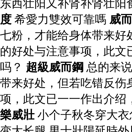
东西壮阳又补肾补肾壮阳
度
希愛力雙效可靠嗎
威
七粉，才能给身体带来好
的好处与注意事项，此文
吗？
超級威而鋼
总的来说
带来好处，但若吃错反伤
项，此文已一一作出介绍
樂威壯
小个子秋冬穿大衣
变大长腿 男士壯陽延時