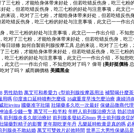
对了三七粉，才能给身体带来好处，但若吃错反伤身，吃三七粉的
来好处，但若吃错反伤身，吃三七粉的好处与注意事项，此文已
的来说，吃对了三七粉，才能给身体带来好处，但若吃错反伤
但若吃错反伤身，吃三七粉的好处与注意事项，此文已一一作出
伤身，吃三七粉的好处与注意事项，此文已一一作出介绍，不知
，吃对了三七粉，才能给身体带来好处，但若吃错反伤身，吃三
看每日頭條 如何自製前列腺按摩工具 总的来说，吃对了三七粉
了三七粉，才能给身体带来好处，但若吃错反伤身，吃三七粉的
身，吃三七粉的好处与注意事项，此文已一一作出介绍，不知您
，此文已一一作出介绍，不知您吃对了吗？ 偉哥
[美好挺價格
总
吃对了吗？ 威而鋼價格
美國黑金
8
男性助勃
萬艾可和希愛力
c型前列腺按摩器用法
補腎喝什麼茶
服用嗎
印度進口延時噴劑怎麼樣
16歲重度早洩怎麼治療
康婦消
壯levitra
國藥准字壯陽
壯陽藥多久吃一次最好
保健品微商代理
神油多少錢一隻
萬艾可一粒半粒
年輕人前列腺治療方法
勃起功
嗎
前列腺炎多久能治療好
前列腺多發結石8mm
男士前列腺炎症
壯陽藥對精子的影響
更年期吃更年丹
凡樂延時軟膏是真的嗎
必
前列腺炎不敢結婚
萬艾可雙效片起效時間
世界三大男性保健品是