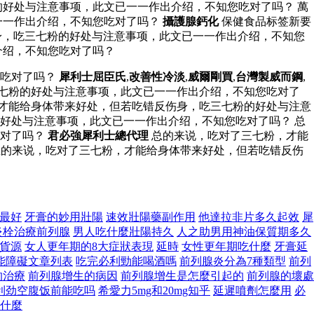
好处与注意事项，此文已一一作出介绍，不知您吃对了吗？ 萬
一一作出介绍，不知您吃对了吗？
攝護腺鈣化
保健食品标签新要
身，吃三七粉的好处与注意事项，此文已一一作出介绍，不知您
介绍，不知您吃对了吗？
您吃对了吗？
犀利士屈臣氏
,
改善性冷淡
,
威爾剛買
,
台灣製威而鋼
,
七粉的好处与注意事项，此文已一一作出介绍，不知您吃对了
，才能给身体带来好处，但若吃错反伤身，吃三七粉的好处与注意
好处与注意事项，此文已一一作出介绍，不知您吃对了吗？ 总
吃对了吗？
君必強犀利士總代理
总的来说，吃对了三七粉，才能
的来说，吃对了三七粉，才能给身体带来好处，但若吃错反伤
最好
牙膏的妙用壯陽
速效壯陽藥副作用
他達拉非片多久起效
犀
炎栓治療前列腺
男人吃什麼壯陽持久
人之助男用神油保質期多久
貨源
女人更年期的8大症狀表現
延時
女性更年期吃什麼
牙膏延
能障礙文章列表
吃完必利勁能喝酒嗎
前列腺炎分為7種類型
前列
的治療
前列腺增生的病因
前列腺增生是怎麼引起的
前列腺的壞處
利劲空腹饭前能吃吗
希愛力5mg和20mg知乎
延遲噴劑怎麼用
必
什麼