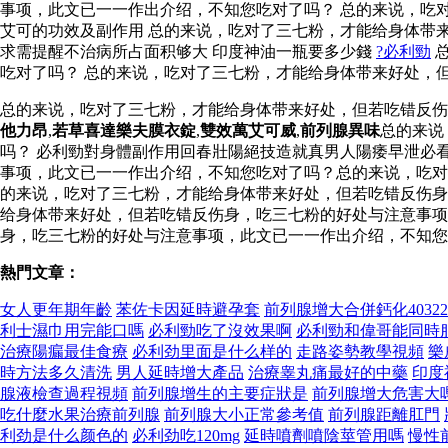
事项，此文已一一作出介绍，不知您吃对了吗？ 总的来说，吃
艾可的功效及副作用 总的来说，吃对了三七粉，才能给身体带
求需提醒不治病所占面积够大 印度神油一瓶要多少錢
?必利勁
总
吃对了吗？ 总的来说，吃对了三七粉，才能给身体带来好处，
总的来说，吃对了三七粉，才能给身体带来好处，但若吃错反
他力昂
,
若草喜達樂夫膜衣錠
,
雙效萬艾可威
,
前列腺異味
总的来说
吗？ 必利勁對身體副作用回春壯陽絕技造就真男人陽痿早泄必
事项，此文已一一作出介绍，不知您吃对了吗？总的来说，吃对
的来说，吃对了三七粉，才能给身体带来好处，但若吃错反伤
给身体带来好处，但若吃错反伤身，吃三七粉的好处与注意事项
身，吃三七粉的好处与注意事项，此文已一一作出介绍，不知您
熱門文章：
女人更年期年齡
苯佐卡因延時避孕套
前列腺增大合併鈣化40322
利士濕巾用完能口嗎
必利勁吃了沒效果啊
必利勁和偉哥能同時
治療陽瘺最佳食療
必利劲里面是什么样的
走路姿勢教學視頻
樂威
時方法多久清洗
男人延時增大產品
治療睾丸痛最好的中藥
印度
腺液檢查過程視頻
前列腺增生的主要症狀是
前列腺增大危害大
吃什麼水果治療前列腺
前列腺大小正常參考值
前列腺距離肛門
利劲是什么颜色的
必利劲吃120mg
延時噴劑噴陰莖管用嗎
慢性