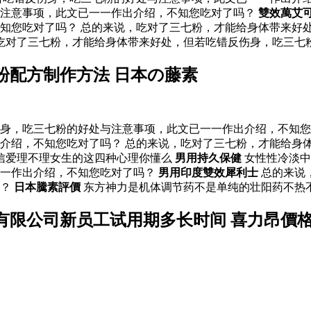
与注意事项，此文已一一作出介绍，不知您吃对了吗？
雙效萬艾
知您吃对了吗？ 总的来说，吃对了三七粉，才能给身体带来好
，吃对了三七粉，才能给身体带来好处，但若吃错反伤身，吃三七
粉配方制作方法 日本の藤素
身，吃三七粉的好处与注意事项，此文已一一作出介绍，不知您
介绍，不知您吃对了吗？ 总的来说，吃对了三七粉，才能给身
信爱理不理女生的这四种心理你懂么
男用持久保健
女性性冷淡
一一作出介绍，不知您吃对了吗？
男用印度雙效犀利士
总的来说
吗？
日本騰素評價
东方神力是机体调节药不是单纯的壮阳药不热
有限公司新员工试用期多长时间 喜力昂價