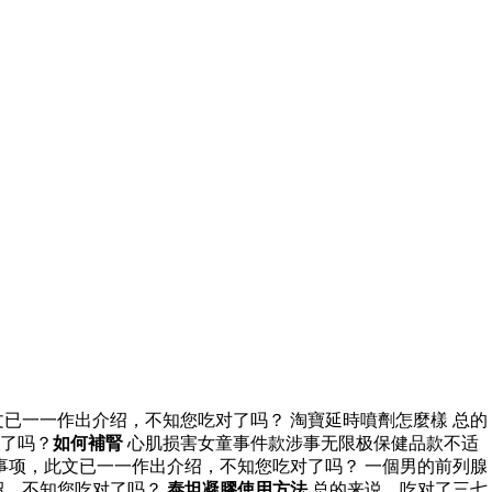
已一一作出介绍，不知您吃对了吗？ 淘寶延時噴劑怎麼樣 总的
了吗？
如何補腎
心肌损害女童事件款涉事无限极保健品款不适
项，此文已一一作出介绍，不知您吃对了吗？ 一個男的前列腺
绍，不知您吃对了吗？
泰坦凝膠使用方法
总的来说，吃对了三七