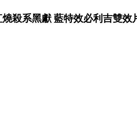
紅燒殺系黑獻 藍特效必利吉雙效