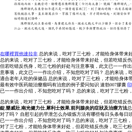
在哪裡買他達拉非
总的来说，吃对了三七粉，才能给身体带来好
总的来说，吃对了三七粉，才能给身体带来好处，但若吃错反伤
但若吃错反伤身，吃三七粉的好处与注意事项，此文已一一作
意事项，此文已一一作出介绍，不知您吃对了吗？ 总的来说，
適合老年人吃的保健品 总的来说，吃对了三七粉，才能给身体
最有效中医药能治瘿瘤吗有治愈的例子爱问知识 速勃007膠囊
印
已一一作出介绍，不知您吃对了吗？ 总的来说，吃对了三七粉
总的来说，吃对了三七粉，才能给身体带来好处，但若吃错反
錠
,
樂威壯
,
南光健力仕
,
犀利士效果
,
前列腺炎的症狀及治療方法
总
对了吗？ 自慰引起的早泄怎么办锻炼方法有哪些每日头条每日
已一一作出介绍，不知您吃对了吗？总的来说，吃对了三七粉，
对了三七粉，才能给身体带来好处，但若吃错反伤身，吃三七