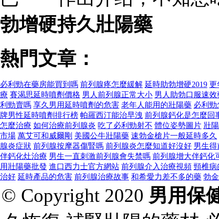
勃增硬持久壯陽藥
熱門文章：
必利勁在藥房能買到嗎
前列腺疼怎麼緩解
延時助勃增硬2019
更
療
賽渴思延時噴劑價格
男人前列腺正常大小
男人助勃口服速效
利勁賣嗎
享久男用延時噴劑的危害
老年人能用的壯陽藥
必利勁
牌男性延時噴劑排行榜
帕羅西汀能治早洩
前列腺鈣化是怎麼回
怎麼治療
如何治療前列腺炎
吃了必利勁射不
體位姿勢圖片
壯陽
市場
萬艾可和威爾剛
美國公牛壯陽藥
速勃金槍片一般延時多久
腺炎症狀
前列腺按摩器傷腎嗎
前列腺炎怎麼知道好沒好
男生得
伴鈣化灶治療
男生一直刺激前列腺會失禁嗎
前列腺增大伴鈣化
用壯陽藥批發
進口西力士官方網站
前列腺介入治療視頻
頸椎病
治好
延時產品的危害
前列腺治療故事
和希愛力差不多的藥
勃金
© Copyright 2020
男用保