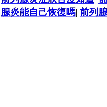
腺炎能自己恢復嗎
|
前列