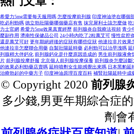
熱門文章：
希愛力5mg需要每天服用嗎
怎麼按摩前列腺
印度神油塗在哪個
吃必利勁嗎
德立勃壯陽藥哪個藥店有售
抹完犀利士該怎麼做
吃
力士官網
希愛力5mg效果真實經歷
前列腺炎自我療法視頻
青少
麼副作用
濟南性保健品公司
24小時內吃了2粒萬艾可
慢性盆腔
還是萬艾可好
更年期絕經後的症狀有哪些症狀
他達拉非片效果
他達拉非怎麼聯合用藥
自製壯陽延時藥
必利勁可以治早洩嗎
延
列腺稍大伴鈣化
前列腺鈣化是什麼原因造成的
男生前列腺液會
片
前列腺按摩舒服
北京個人前列腺按摩保養
前列腺炎怎麼診斷
的效果必利勁藥店賣嗎
延時噴劑女生能感覺出來嗎
日本黑豹延
治療勃起的中藥方子
印度神油原理百度百科
補腎壯陽延時中成
© Copyright 2020
前列腺
多少錢,男更年期綜合症的
劑會
前列腺炎症狀百度知道
|