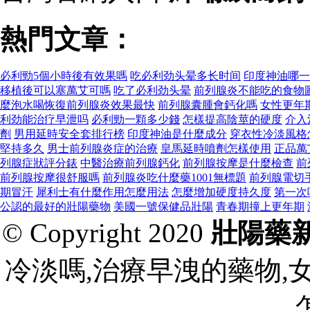
熱門文章：
必利勁5個小時後有效果嗎
吃必利劲头晕多长时间
印度神油哪一
移植後可以塞萬艾可嗎
吃了必利劲头晕
前列腺炎不能吃的食物
麼泡水喝恢復前列腺炎效果最快
前列腺囊腫會鈣化嗎
女性更年
利劲能治疗早泄吗
必利勁一顆多少錢
怎樣提高陰莖的硬度
介入
劑
男用延時安全套排行榜
印度神油是什麼成分
穿衣性冷淡風格
堅持多久
男士前列腺炎症的治療
皇馬延時噴劑怎樣使用
正品萬
列腺症狀評分錶
中醫治療前列腺鈣化
前列腺按摩是什麼檢查
前
前列腺按摩很舒服嗎
前列腺炎吃什麼藥1001無標題
前列腺電切
期冒汗
犀利士有什麼作用怎麼用法
怎麼增加硬度持久度
第一次
公認的最好的壯陽藥物
美國一號保健品壯陽
青春期撞上更年期
© Copyright 2020
壯陽藥
冷淡嗎,治療早洩的藥物,