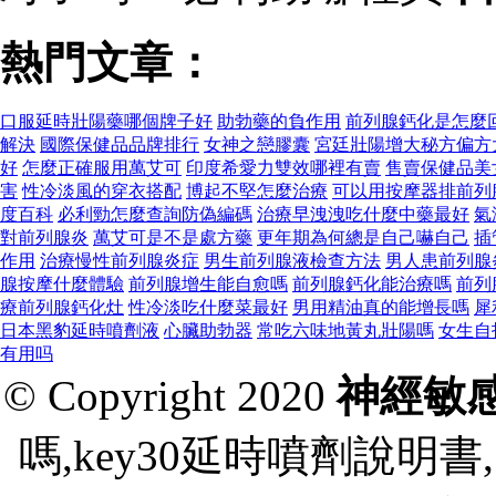
熱門文章：
口服延時壯陽藥哪個牌子好
助勃藥的負作用
前列腺鈣化是怎麼
解決
國際保健品品牌排行
女神之戀膠囊
宮廷壯陽增大秘方偏方
好
怎麼正確服用萬艾可
印度希愛力雙效哪裡有賣
售賣保健品美
害
性冷淡風的穿衣搭配
博起不堅怎麼治療
可以用按摩器排前列
度百科
必利勁怎麼查詢防偽編碼
治療早洩洩吃什麼中藥最好
氣
對前列腺炎
萬艾可是不是處方藥
更年期為何總是自己嚇自己
插
作用
治療慢性前列腺炎症
男生前列腺液檢查方法
男人患前列腺
腺按摩什麼體驗
前列腺增生能自愈嗎
前列腺鈣化能治療嗎
前列
療前列腺鈣化灶
性冷淡吃什麼菜最好
男用精油真的能增長嗎
犀
日本黑豹延時噴劑液
心臟助勃器
常吃六味地黃丸壯陽嗎
女生自
有用吗
© Copyright 2020
神經敏
嗎,key30延時噴劑說明