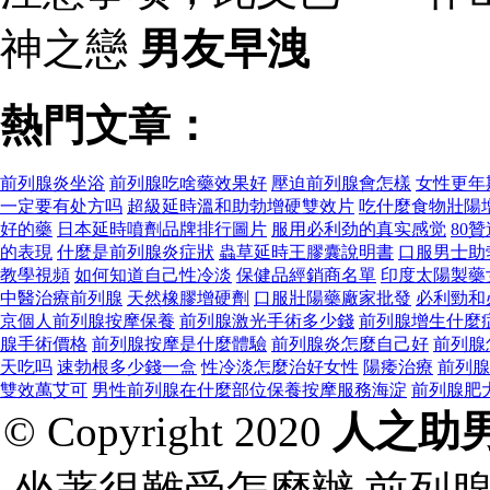
神之戀
男友早洩
熱門文章：
前列腺炎坐浴
前列腺吃啥藥效果好
壓迫前列腺會怎樣
女性更年
一定要有处方吗
超級延時溫和助勃增硬雙效片
吃什麼食物壯陽
好的藥
日本延時噴劑品牌排行圖片
服用必利劲的真实感觉
80
的表現
什麼是前列腺炎症狀
蟲草延時王膠囊說明書
口服男士助
教學視頻
如何知道自己性冷淡
保健品經銷商名單
印度太陽製藥
中醫治療前列腺
天然橡膠增硬劑
口服壯陽藥廠家批發
必利勁和
京個人前列腺按摩保養
前列腺激光手術多少錢
前列腺增生什麼
腺手術價格
前列腺按摩是什麼體驗
前列腺炎怎麼自己好
前列腺
天吃吗
速勃根多少錢一盒
性冷淡怎麼治好女性
陽痿治療
前列腺
雙效萬艾可
男性前列腺在什麼部位保養按摩服務海淀
前列腺肥
© Copyright 2020
人之助