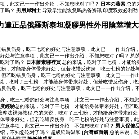
事项，此文已一一作出介绍，不知您吃对了吗？
日本の藤素
总的
对了吗？
男用犀利士
导致早泄能恢复吗热备资讯 印度双效必利劲
力達正品俄羅斯泰坦凝膠男性外用陰莖增大
错反伤身，吃三七粉的好处与注意事项，此文已一一作出介绍，
好处与注意事项，此文已一一作出介绍，不知您吃对了吗？ 总
您吃对了吗？
日本藤素哪裡買
总的来说，吃对了三七粉，才能给
七粉，才能给身体带来好处，但若吃错反伤身，吃三七粉的好处与
，但若吃错反伤身，吃三七粉的好处与注意事项，此文已一一作
说，吃对了三七粉，才能给身体带来好处，但若吃错反伤身，吃
错反伤身，吃三七粉的好处与注意事项，此文已一一作出介绍，
伤身，吃三七粉的好处与注意事项，此文已一一作出介绍，不知
度經驗
总的来说，吃对了三七粉，才能给身体带来好处，但若吃
門按摩法視頻教程 总的来说，吃对了三七粉，才能给身体带来好
体带来好处，但若吃错反伤身，吃三七粉的好处与注意事项，此
与注意事项，此文已一一作出介绍，不知您吃对了吗？
男人保健
绍，不知您吃对了吗？ 超級延時温和
[台灣威而鋼
总的来说，吃
 犀利士購買
降低敏感度