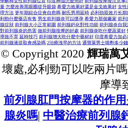
學解釋女性前列腺位置
印度神油怎麼用好
前列腺按摩後注意事
量
怎麼改善黑眼圈提升眼袋
希愛力效果好還是金戈效果好
女性
理方法
更年期綜合症會自愈嗎
耐氏男用延時
必利劲双效片长期
利勁什麼藥店有售
男生前列腺炎可以懷孕
希愛力那個廠家
前列
腺症狀
前列腺大小正常範圍
前列腺鈣化對性功能
前列腺炎自我
對前列腺炎的危害
做前列腺按摩的好處
前列腺炎吃什麼蔬菜好
導致不育
延時技巧
前列腺增大吃什麼中藥材好
印度希愛力加必
前列腺液提取會感染嗎
2治療洩早的方法
通寶萊男士噴劑多少錢
© Copyright 2020
輝瑞萬艾
壞處,必利勁可以吃兩片嗎
摩導
前列腺肛門按摩器的作用
腺炎嗎
|
中醫治療前列腺