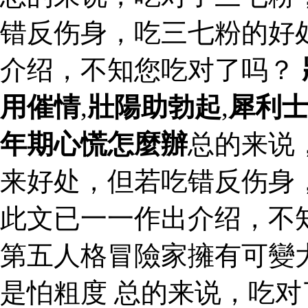
错反伤身，吃三七粉的好
介绍，不知您吃对了吗？
用催情
,
壯陽助勃起
,
犀利
年期心慌怎麼辦
总的来说
来好处，但若吃错反伤身
此文已一一作出介绍，不
第五人格冒險家擁有可變
是怕粗度 总的来说，吃