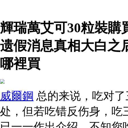
輝瑞萬艾可30粒裝購
遗假消息真相大白之
哪裡買
威爾鋼
总的来说，吃对了
处，但若吃错反伤身，吃
已一一作出介绍，不知您