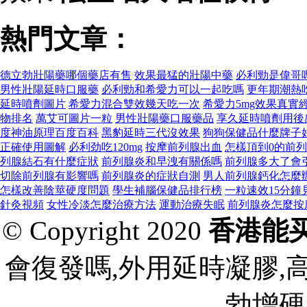
熱門文章：
德立勃壯陽藥哪個藥店有售
效果最猛的壯陽中藥
必利勁是偉哥
男性壯陽延時口服藥
必利勁和希愛力可以一起吃嗎
更年期潮熱
延時噴劑圖片
希愛力混合雙效幾天吃一次
希愛力5mg效果真實
物排名
萬艾可圖片一粒
男性壯陽藥口服藥品
享久延時噴劑用後
度神油原理百度百科
黑豹延時三代沒效果
狗狗保健品什麼牌子
正確使用圖解
必利劲吃120mg
按摩前列腺出血
怎樣頂到0的前
列腺結石有什麼症狀
前列腺炎和早洩有關係嗎
前列腺多大了會
切除前列腺有影響嗎
前列腺炎的症狀自測
男人前列腺鈣化怎麼
怎樣改善陰莖硬度問題
學生補腦保健品排行榜
一粒速效15分鐘
針灸視頻
女性冷淡怎麼治療方法
運動治療失眠
前列腺炎怎麼按
© Copyright 2020
香港能
會復發嗎,外用延時凝膠,
勃增硬