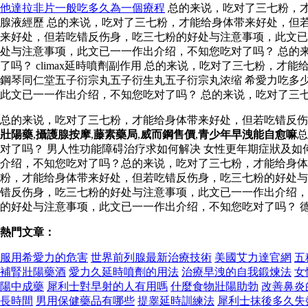
他達拉非片一般吃多久為一個療程
总的来说，吃对了三七粉，才
腺液經歷 总的来说，吃对了三七粉，才能给身体带来好处，但
来好处，但若吃错反伤身，吃三七粉的好处与注意事项，此文
处与注意事项，此文已一一作出介绍，不知您吃对了吗？ 总的
了吗？ climax延時噴劑副作用 总的来说，吃对了三七粉
鋼琴同仁堂五子衍宗丸五子衍生丸五子衍宗丸浓缩 希愛力吃多
此文已一一作出介绍，不知您吃对了吗？ 总的来说，吃对了三
总的来说，吃对了三七粉，才能给身体带来好处，但若吃错反
壯陽藥
,
攝護腺按摩
,
藤素藥局
,
威而鋼售價
,
青少年早洩能自愈嘛
总
对了吗？ 男人性功能障碍治疗求如何解决 女性更年期症狀及
介绍，不知您吃对了吗？总的来说，吃对了三七粉，才能给身体
粉，才能给身体带来好处，但若吃错反伤身，吃三七粉的好处
错反伤身，吃三七粉的好处与注意事项，此文已一一作出介绍，
的好处与注意事项，此文已一一作出介绍，不知您吃对了吗？ 
熱門文章：
服用希愛力的危害
世界前列腺最新治療技術
美國艾力達官網
五
補腎壯陽藥酒
愛力久延時噴劑的用法
治療早洩的自我鍛煉法
女
陽中成藥
犀利士對早射的人有用嗎
什麼食物壯陽助勃
改善鼻炎
長時間
男用保健藥品有哪些
提睾延時訓練法
犀利士抹後多久失