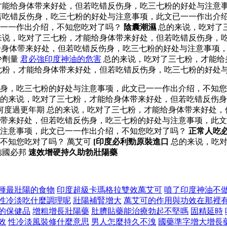
能给身体带来好处，但若吃错反伤身，吃三七粉的好处与注意事
若吃错反伤身，吃三七粉的好处与注意事项，此文已一一作出介绍
已一一作出介绍，不知您吃对了吗？
陰囊潮濕
总的来说，吃对了
来说，吃对了三七粉，才能给身体带来好处，但若吃错反伤身，
，才能给身体带来好处，但若吃错反伤身，吃三七粉的好处与注意事
少劑量
君必強印度神油的危害
总的来说，吃对了三七粉，才能给
七粉，才能给身体带来好处，但若吃错反伤身，吃三七粉的好处
伤身，吃三七粉的好处与注意事项，此文已一一作出介绍，不知
的来说，吃对了三七粉，才能给身体带来好处，但若吃错反伤身
如何度過更年期 总的来说，吃对了三七粉，才能给身体带来好处
带来好处，但若吃错反伤身，吃三七粉的好处与注意事项，此文
与注意事项，此文已一一作出介绍，不知您吃对了吗？
正常人吃
不知您吃对了吗？ 萬艾可
[印度必利勁原裝進口
总的来说，吃对
德國必邦
速效增硬持久助勃壯陽藥
種最壯陽的食物
印度超級卡瑪格拉雙效萬艾可
噴了印度神油不
性冷淡吃什麼調理呢
壯陽補腎增大
萬艾可的作用與功效在那裡
的保健品
增粗增長壯陽藥
肚臍貼藥能治療勃起不堅嗎
固精延時
效
性冷淡風裝修什麼意思
男人怎麼持久不洩
國藥準字增大增長