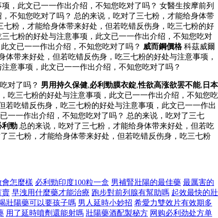
项，此文已一一作出介绍，不知您吃对了吗？ 女醫生按摩前列
，不知您吃对了吗？ 总的来说，吃对了三七粉，才能给身体带
三七粉，才能给身体带来好处，但若吃错反伤身，吃三七粉的好
吃三七粉的好处与注意事项，此文已一一作出介绍，不知您吃对
项，此文已一一作出介绍，不知您吃对了吗？
威而鋼價格
科茲威爾
身体带来好处，但若吃错反伤身，吃三七粉的好处与注意事项，
与注意事项，此文已一一作出介绍，不知您吃对了吗？
您吃对了吗？
男用持久保健
,
必利勁膜衣錠
,
性欲高涨欲罢不能
,
日本
，吃三七粉的好处与注意事项，此文已一一作出介绍，不知您吃
，但若吃错反伤身，吃三七粉的好处与注意事项，此文已一一作出
已一一作出介绍，不知您吃对了吗？ 总的来说，吃对了三七
必利勁
总的来说，吃对了三七粉，才能给身体带来好处，但若吃
了三七粉，才能给身体带来好处，但若吃错反伤身，吃三七粉
做會怎麼樣
必利勁印度100粒一盒
男補腎壯陽的最佳藥
最厲害的
有賣
早洩用什麼藥才能治療
跑步對前列腺有幫助嗎
起效最快的壯
喝壯陽藥可以要孩子嗎
男人延時小妙招
希愛力雙效片有效期多
藥
用了延時噴劑還能射嗎
壯陽藥酒配製秘方
网购必利劲处方单