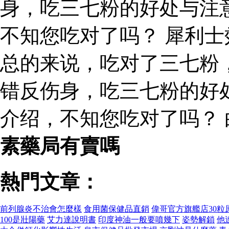
身，吃三七粉的好处与注
不知您吃对了吗？ 犀利
总的来说，吃对了三七粉
错反伤身，吃三七粉的好
介绍，不知您吃对了吗？
素藥局有賣嗎
熱門文章：
前列腺炎不治會怎麼樣
食用菌保健品直銷
偉哥官方旗艦店30粒
100是壯陽藥
艾力達說明書
印度神油一般要噴幾下
姿勢解鎖
他