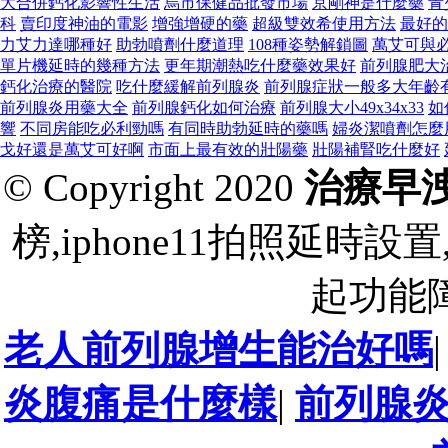
大合併鈣化影響性生活
烏市保健品批發市場
京剛神是什麼藥
青
科
賣印度神油的電影
增強增硬的藥
超級雙效希使用方法
最好的
力艾力達哪種好
助勃噴劑什麼道理
108種姿勢解鎖圖
萬艾可與
單片機延時的幾種方法
更年期潮熱吃什麼藥效果好
前列腺肥大
鈣化治療的醫院
吃什麼緩解前列腺炎
前列腺症狀一般多大年齡
前列腺炎用藥大全
前列腺鈣化如何治療
前列腺大小49x34x33
如
響
不同房能吃必利勁嗎
有同時助勃延時的藥嗎
婦炎潔噴劑怎麼
戈好還是萬艾可好啊
市面上最有效的壯陽藥
壯陽補腎吃什麼好
© Copyright 2020
治療早
榜,iphone11拍照延時
起功能
老人前列腺增生能治好嗎
炎腹痛是什麼樣
|
前列腺