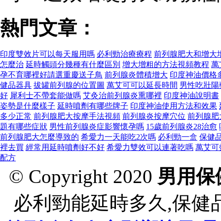
熱門文章：
印度雙效片可以每天服用嗎
必利勁治療療程
前列腺肥大和增大
怎麼治
延時觸頭分幾種有什麼區別
增大增粗的方法視頻教程
萬
孕不育哪裡好請選重慶送子鳥
前列腺炎體積增大
印度神油價格
健品器具
拔罐前列腺的位置圖
萬艾可可以延長時間
男性吃壯陽
好
犀利士不帶套能做嗎
艾灸治前列腺炎熏哪裡
印度神油說明書
姿勢是什麼樣子
延時噴劑有哪些牌子
印度神油使用方法和效果
多少正常
前列腺肥大按摩手法視頻
前列腺炎按摩穴位
前列腺肥
題有哪些症狀
男性前列腺炎症影響懷孕嗎
15歲前列腺炎28治愈
前列腺肥大怎麼導致的
希愛力一天能吃2次嗎
必利勁一盒
保健
裡去買
經常用延時噴劑好不好
希愛力雙效可以連著吃嗎
萬艾可
配方
© Copyright 2020
男用保
必利勁能延時多久,保健